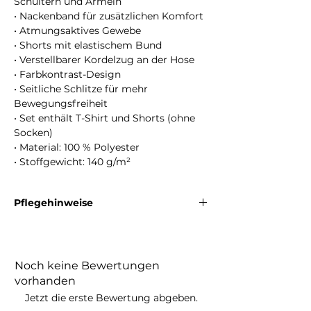
Schultern und Ärmeln
• Nackenband für zusätzlichen Komfort
• Atmungsaktives Gewebe
• Shorts mit elastischem Bund
• Verstellbarer Kordelzug an der Hose
• Farbkontrast-Design
• Seitliche Schlitze für mehr
Bewegungsfreiheit
• Set enthält T-Shirt und Shorts (ohne
Socken)
• Material: 100 % Polyester
• Stoffgewicht: 140 g/m²
Pflegehinweise
Maschinenwäsche bei maximal 30 °C mit
ähnlichen Farben. Nicht bleichen. Nicht im
Trockner trocknen. Bei niedriger Temperatur
Noch keine Bewertungen
bügeln. Nicht chemisch reinigen.
vorhanden
Jetzt die erste Bewertung abgeben.