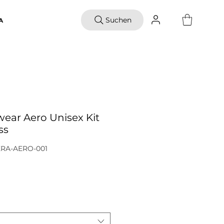
Suchen
A
ear Aero Unisex Kit
ss
KRA-AERO-001