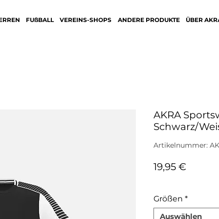
ERREN
FUßBALL
VEREINS-SHOPS
ANDERE PRODUKTE
ÜBER AKR
AKRA Sportsw
Schwarz/Wei
Artikelnummer: A
Preis
19,95 €
inkl. MwSt.
Größen
*
Auswählen