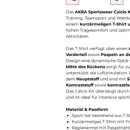
Das
AKRA Sportswear Calcio K
Training, Teamsport und Wettk
einem
kurzärmeligen T-Shirt
hohen Tragekomfort und optima
Aktivitäten.
Das T-Shirt verfügt über einen
Vorderteil
sowie
Paspeln an d
Design eine dynamische Optik v
Mitte des Rückens
sorgt für z
unterstützt die Luftzirkulation
dem
Hauptstoff
und sind mit
S
Kontraststoff
sowie
kontrastf
Das Calcio Kit überzeugt durch 
und ist ideal für intensive sport
Material & Passform
Sport-Set bestehend aus T-S
Kurzärmeliges T-Shirt mit F
Raglanärmel mit Paspelnäh