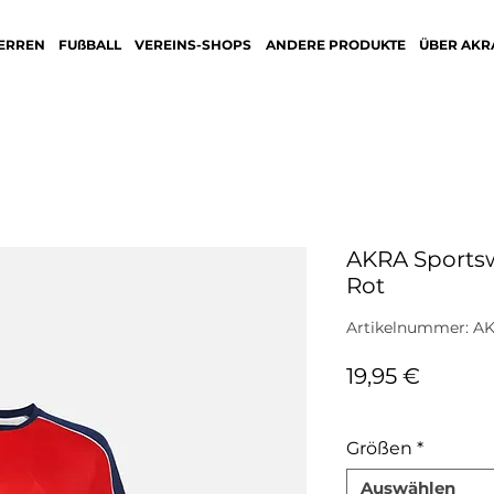
ERREN
FUßBALL
VEREINS-SHOPS
ANDERE PRODUKTE
ÜBER AKR
AKRA Sportsw
Rot
Artikelnummer: A
Preis
19,95 €
inkl. MwSt.
Größen
*
Auswählen