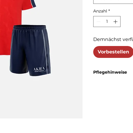
Anzahl
*
Demnächst verf
Vorbestellen
Pflegehinweise
Das Sport-Set kann be
ist nicht erlaubt. Büge
maximal
110 °C
möglic
nicht zulässig.