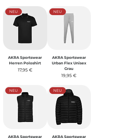
inkl. MwSt.
NEU
NEU
AKRA Sportswear
AKRA Sportswear
Herren Poloshirt
Urban Flex Unisex
Grau
Preis
17,95 €
Preis
19,95 €
inkl. MwSt.
inkl. MwSt.
NEU
NEU
AKRA Sportswear
AKRA Sportswear