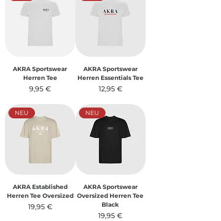
AKRA Sportswear
AKRA Sportswear
Herren Tee
Herren Essentials Tee
Preis
Preis
9,95 €
12,95 €
inkl. MwSt.
inkl. MwSt.
NEU
NEU
AKRA Established
AKRA Sportswear
Herren Tee Oversized
Oversized Herren Tee
Black
Preis
19,95 €
Preis
19,95 €
inkl. MwSt.