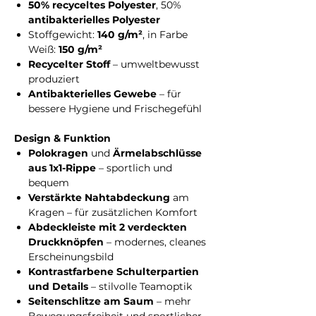
50% recyceltes Polyester
, 50%
antibakterielles Polyester
Stoffgewicht:
140 g/m²
, in Farbe
Weiß:
150 g/m²
Recycelter Stoff
– umweltbewusst
produziert
Antibakterielles Gewebe
– für
bessere Hygiene und Frischegefühl
Design & Funktion
Polokragen
und
Ärmelabschlüsse
aus 1x1-Rippe
– sportlich und
bequem
Verstärkte Nahtabdeckung
am
Kragen – für zusätzlichen Komfort
Abdeckleiste mit 2 verdeckten
Druckknöpfen
– modernes, cleanes
Erscheinungsbild
Kontrastfarbene Schulterpartien
und Details
– stilvolle Teamoptik
Seitenschlitze am Saum
– mehr
Bewegungsfreiheit und sportlicher