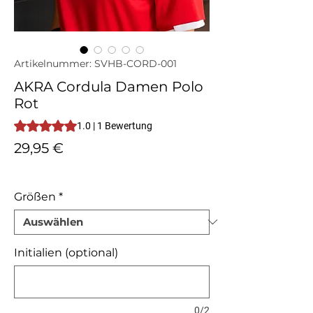
Artikelnummer: SVHB-CORD-001
AKRA Cordula Damen Polo
Rot
Das Rating beträgt 1.0 von fünf Sternen, basierend auf 1 Be
1.0 | 1 Bewertung
Preis
29,95 €
inkl. MwSt.
Größen
*
Initialien (optional)
0/2