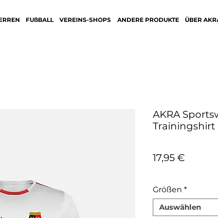
ERREN
FUßBALL
VEREINS-SHOPS
ANDERE PRODUKTE
ÜBER AKR
AKRA Sportsw
Trainingshirt
Preis
17,95 €
inkl. MwSt.
Größen
*
Auswählen