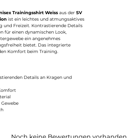
Bitte beachten Sie, das
Sollte Ihr Produkt je
personalisiert wird. A
beispielsweise durch 
isex Trainingsshirt Weiss
aus der
SV
Anfertigung beträgt d
Beschädigung
– kümm
Werktage.
Anschließe
darum.
ion
ist ein leichtes und atmungsaktives
versendet.
Melden Sie sich in die
ng und Freizeit. Kontrastierende Details
nach Erhalt
bei uns, u
n für einen dynamischen Look,
passende Lösung.
estergewebe ein angenehmes
freiheit bietet. Das integrierte
den Komfort beim Training.
astierenden Details an Kragen und
 Komfort
erial
es Gewebe
ch
Noch keine Bewertungen vorhanden