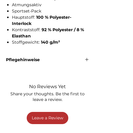
Atmungsaktiv
Sportset-Pack
Hauptstoff:
100 % Polyester-
Interlock
Kontraststoff:
92 % Polyester / 8 %
Elasthan
Stoffgewicht:
140 g/m²
Pflegehinweise
Das Sport-Set kann bei
40 °C
gewaschen
werden. Bleichen ist nicht erlaubt. Bügeln ist
bei geringer Temperatur bis maximal
110
No Reviews Yet
°C
möglich. Eine chemische Reinigung ist
nicht zulässig.
Share your thoughts. Be the first to
leave a review.
Leave a Review