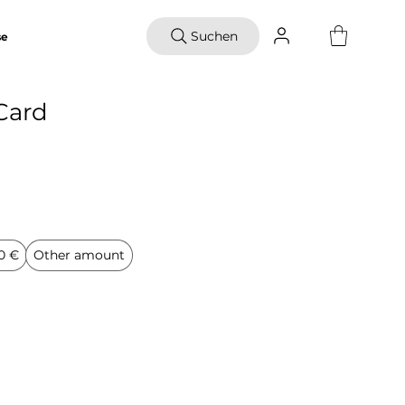
Suchen
se
Card
0 €
Other amount
y Now