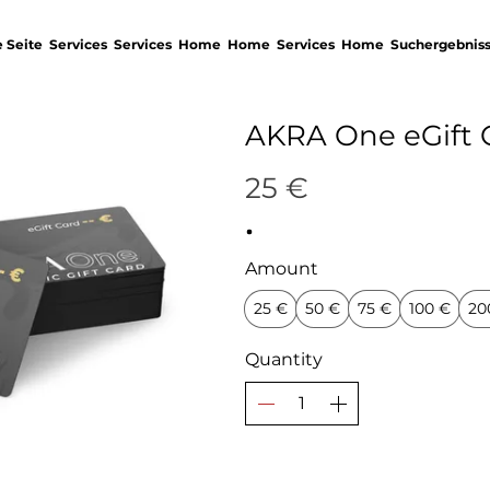
 Seite
Services
Services
Home
Home
Services
Home
Suchergebnis
AKRA One eGift 
25 €
Amount
25 €
50 €
75 €
100 €
20
Quantity
Bu