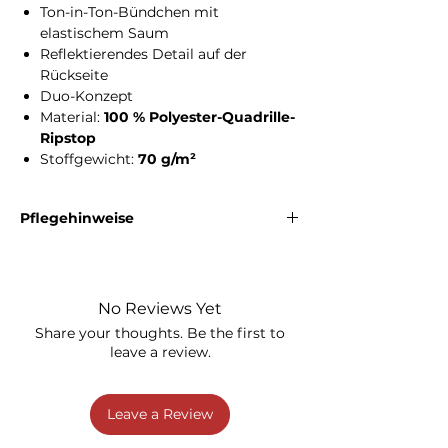
Ton-in-Ton-Bündchen mit
elastischem Saum
Reflektierendes Detail auf der
Rückseite
Duo-Konzept
Material:
100 % Polyester-Quadrille-
Ripstop
Stoffgewicht:
70 g/m²
Pflegehinweise
Die Windjacke kann bei
30 °C
gewaschen
werden. Bleichen ist nicht erlaubt. Bitte nicht
im Trommeltrockner trocknen. Bügeln ist
No Reviews Yet
nicht zulässig. Eine chemische Reinigung ist
nicht erlaubt.
Share your thoughts. Be the first to
leave a review.
Leave a Review