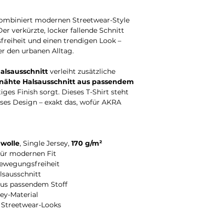
ombiniert modernen Streetwear-Style
Der verkürzte, locker fallende Schnitt
reiheit und einen trendigen Look –
der den urbanen Alltag.
halsausschnitt
verleiht zusätzliche
nähte Halsausschnitt aus passendem
ges Finish sorgt. Dieses T-Shirt steht
oses Design – exakt das, wofür AKRA
wolle
, Single Jersey,
170 g/m²
 für modernen Fit
ewegungsfreiheit
alsausschnitt
us passendem Stoff
sey-Material
nd Streetwear-Looks