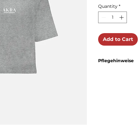
Quantity
*
Add to Cart
Pflegehinweise
Das T-Shirt sollte be
Bleichen ist nicht erl
Trommeltrockner get
es bei mittlerer Temp
werden. Eine chemisch