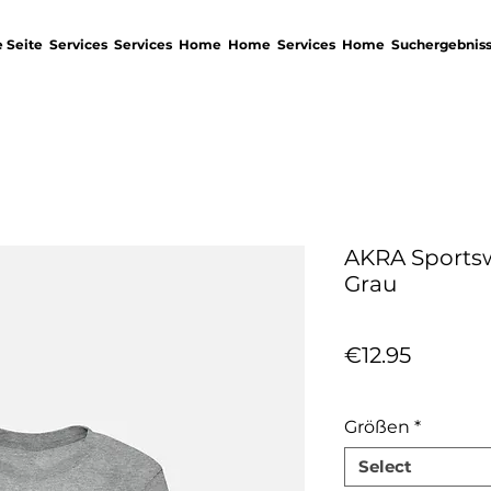
 Seite
Services
Services
Home
Home
Services
Home
Suchergebnis
AKRA Sports
Grau
Price
€12.95
Sales Tax Included
Größen
*
Select