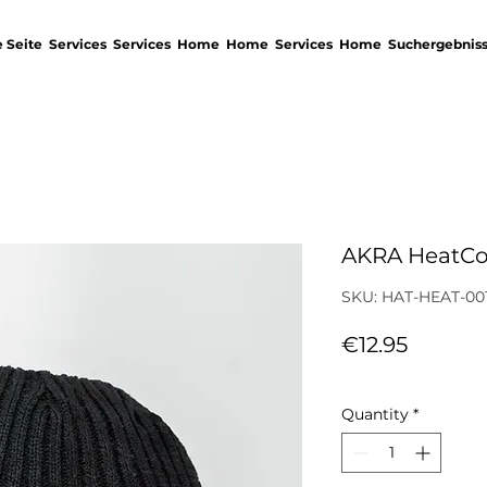
 Seite
Services
Services
Home
Home
Services
Home
Suchergebnis
AKRA HeatCor
SKU: HAT-HEAT-00
Price
€12.95
Sales Tax Included
Quantity
*