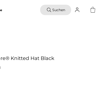
Suchen
se
e® Knitted Hat Black
1