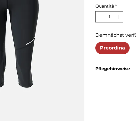
Quantità
*
Demnächst verf
Preordina
Pflegehinweise
Die Sportleggings kö
Bleichen ist nicht er
trocknen. Nicht bügel
die Funktionalität und 
zu erhalten.