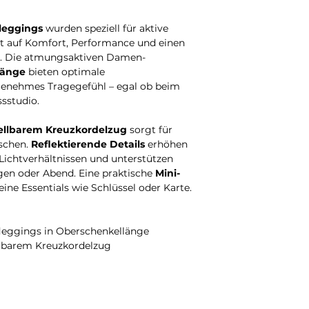
tleggings
wurden speziell für aktive
rt auf Komfort, Performance und einen
n. Die atmungsaktiven Damen-
länge
bieten optimale
genehmes Tragegefühl – egal ob beim
sstudio.
tellbarem Kreuzkordelzug
sorgt für
tschen.
Reflektierende Details
erhöhen
 Lichtverhältnissen und unterstützen
gen oder Abend. Eine praktische
Mini-
leine Essentials wie Schlüssel oder Karte.
eggings in Oberschenkellänge
llbarem Kreuzkordelzug