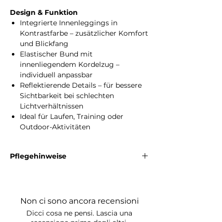
Design & Funktion
Integrierte Innenleggings in
Kontrastfarbe – zusätzlicher Komfort
und Blickfang
Elastischer Bund mit
innenliegendem Kordelzug –
individuell anpassbar
Reflektierende Details – für bessere
Sichtbarkeit bei schlechten
Lichtverhältnissen
Ideal für Laufen, Training oder
Outdoor-Aktivitäten
Pflegehinweise
Die Velocity Sportshorts können bei 40 °C
gewaschen werden. Bleichen ist nicht erlaubt,
nicht im Trommeltrockner trocknen, nicht
Non ci sono ancora recensioni
bügeln, nicht chemisch reinigen.
Dicci cosa ne pensi. Lascia una