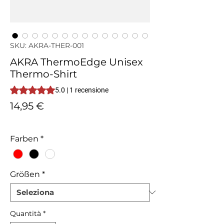
SKU: AKRA-THER-001
AKRA ThermoEdge Unisex
Thermo-Shirt
Sulla base di 1 recensione, la valutazione è 5.0 su cinque st
5.0 | 1 recensione
Prezzo
14,95 €
IVA inclusa
Farben
*
Größen
*
Quantità
*