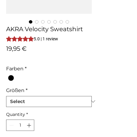
AKRA Velocity Sweatshirt
Rating is 5.0 out of five stars based on 1 review
5.0 | 1 review
Price
19,95 €
Tax Included
Farben
*
Größen
*
Quantity
*