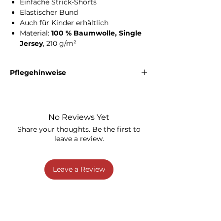
Einfache Strick-Shorts
Elastischer Bund
Auch für Kinder erhältlich
Material:
100 % Baumwolle, Single
Jersey
, 210 g/m²
Pflegehinweise
Waschbar bei
40 °C
. Bleichen nicht erlaubt.
Nicht im Trommeltrockner trocknen. Bügeln
bei mittlerer Temperatur (max. 150 °C). Nicht
No Reviews Yet
chemisch reinigen.
Share your thoughts. Be the first to
leave a review.
Leave a Review