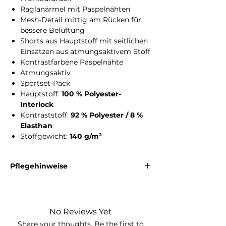
Raglanärmel mit Paspelnähten
Mesh-Detail mittig am Rücken für
bessere Belüftung
Shorts aus Hauptstoff mit seitlichen
Einsätzen aus atmungsaktivem Stoff
Kontrastfarbene Paspelnähte
Atmungsaktiv
Sportset-Pack
Hauptstoff:
100 % Polyester-
Interlock
Kontraststoff:
92 % Polyester / 8 %
Elasthan
Stoffgewicht:
140 g/m²
Pflegehinweise
Das Sport-Set kann bei
40 °C
gewaschen
werden. Bleichen ist nicht erlaubt. Bügeln ist
bei geringer Temperatur bis maximal
110
No Reviews Yet
°C
möglich. Eine chemische Reinigung ist
nicht zulässig.
Share your thoughts. Be the first to