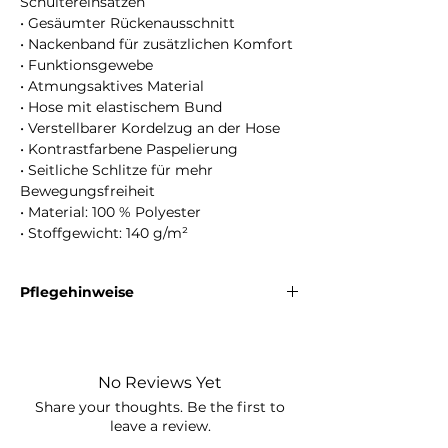
Schultereinsätzen
• Gesäumter Rückenausschnitt
• Nackenband für zusätzlichen Komfort
• Funktionsgewebe
• Atmungsaktives Material
• Hose mit elastischem Bund
• Verstellbarer Kordelzug an der Hose
• Kontrastfarbene Paspelierung
• Seitliche Schlitze für mehr
Bewegungsfreiheit
• Material: 100 % Polyester
• Stoffgewicht: 140 g/m²
Pflegehinweise
Maschinenwäsche bei maximal 30 °C mit
ähnlichen Farben. Nicht bleichen. Nicht im
Trockner trocknen. Bei niedriger Temperatur
No Reviews Yet
bügeln. Nicht chemisch reinigen.
Share your thoughts. Be the first to
leave a review.