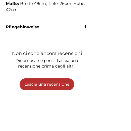
Maße:
Breite 48cm, Tiefe: 26cm, Höhe:
42cm
Pflegehinweise
Die Sporttasche kann bei
40 °C
gewaschen
werden. Bleichen ist nicht erlaubt. Bitte nicht
im Trommeltrockner trocknen. Bügeln ist
Non ci sono ancora recensioni
nicht zulässig. Eine chemische Reinigung ist
nicht erlaubt.
Dicci cosa ne pensi. Lascia una
recensione prima degli altri.
Lascia una recensione