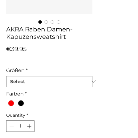
AKRA Raben Damen-
Kapuzensweatshirt
Price
€39.95
Sales Tax Included
Größen
*
Farben
*
Quantity
*