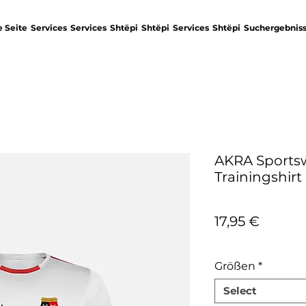
 Seite
Services
Services
Shtëpi
Shtëpi
Services
Shtëpi
Suchergebnis
AKRA Sportsw
Trainingshirt
Price
17,95 €
Tax Included
Größen
*
Select