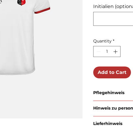
Initialien (option
Quantity
*
Add to Cart
Pflegehinweis
Maschinenwäsche bei 
Hinweis zu person
Farben. Nicht bleichen
niedriger Temperatur 
Bitte haben Sie Verstä
Lieferhinweis
Artikel
, die individue
werden,
nicht zurüc