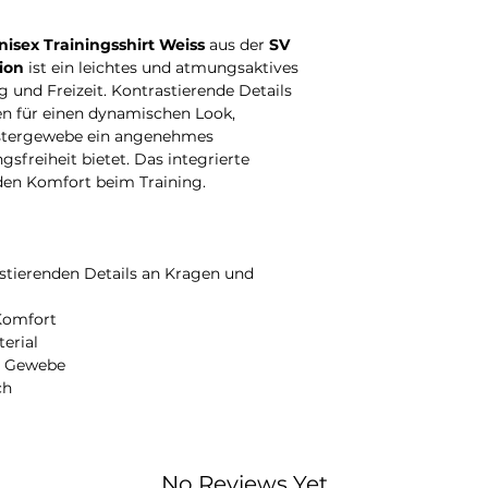
Bitte beachten Sie, das
Sollte Ihr Produkt je
personalisiert wird. A
beispielsweise durch 
isex Trainingsshirt Weiss
aus der
SV
Anfertigung beträgt d
Beschädigung
– kümm
Werktage.
Anschließe
darum.
ion
ist ein leichtes und atmungsaktives
versendet.
Melden Sie sich in die
ng und Freizeit. Kontrastierende Details
nach Erhalt
bei uns, u
n für einen dynamischen Look,
passende Lösung.
estergewebe ein angenehmes
freiheit bietet. Das integrierte
den Komfort beim Training.
astierenden Details an Kragen und
 Komfort
erial
es Gewebe
ch
No Reviews Yet