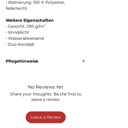
• Wattierung: 100 % Polyester,
federleicht
Weitere Eigenschaften
• Gewicht: 290 g/m²
• Winddicht
• Wasserabweisend
• Duo-Konzept
Pflegehinweise
Waschen bei
40 °C
. Bleichen nicht erlaubt.
Nicht im Trommeltrockner trocknen. Nicht
bügeln. Nicht chemisch reinigen.
No Reviews Yet
Share your thoughts. Be the first to
leave a review.
Leave a Review