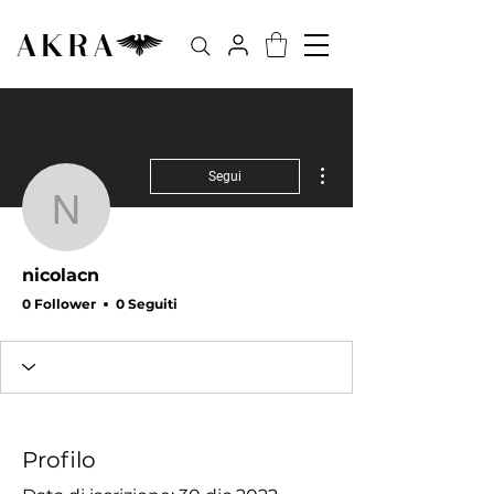
Altre azioni
Segui
nicolacn
nicolacn
0 Follower
0 Seguiti
Profilo