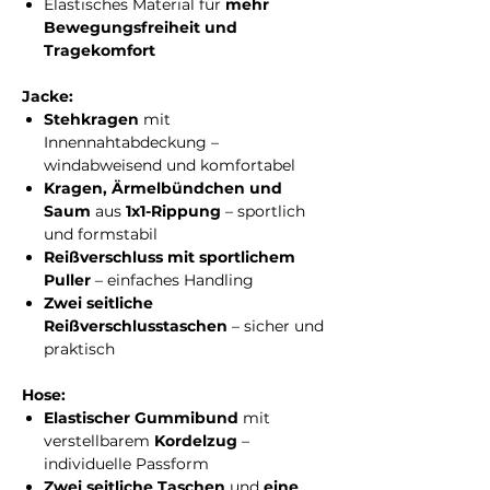
Elastisches Material für
mehr
Bewegungsfreiheit und
Tragekomfort
Jacke:
Stehkragen
mit
Innennahtabdeckung –
windabweisend und komfortabel
Kragen, Ärmelbündchen und
Saum
aus
1x1-Rippung
– sportlich
und formstabil
Reißverschluss mit sportlichem
Puller
– einfaches Handling
Zwei seitliche
Reißverschlusstaschen
– sicher und
praktisch
Hose:
Elastischer Gummibund
mit
verstellbarem
Kordelzug
–
individuelle Passform
Zwei seitliche Taschen
und
eine