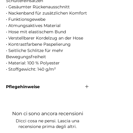
Schultereinsätzen
• Gesäumter Rückenausschnitt
• Nackenband für zusätzlichen Komfort
• Funktionsgewebe
• Atmungsaktives Material
• Hose mit elastischem Bund
• Verstellbarer Kordelzug an der Hose
• Kontrastfarbene Paspelierung
• Seitliche Schlitze für mehr
Bewegungsfreiheit
• Material: 100 % Polyester
• Stoffgewicht: 140 g/m²
Pflegehinweise
Maschinenwäsche bei maximal 30 °C mit
ähnlichen Farben. Nicht bleichen. Nicht im
Trockner trocknen. Bei niedriger Temperatur
Non ci sono ancora recensioni
bügeln. Nicht chemisch reinigen.
Dicci cosa ne pensi. Lascia una
recensione prima degli altri.