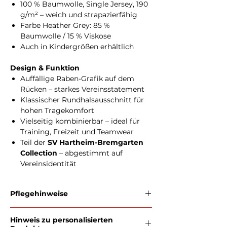
100 % Baumwolle, Single Jersey, 190
g/m² – weich und strapazierfähig
Farbe Heather Grey: 85 %
Baumwolle / 15 % Viskose
Auch in Kindergrößen erhältlich
Design & Funktion
Auffällige Raben-Grafik auf dem
Rücken – starkes Vereinsstatement
Klassischer Rundhalsausschnitt für
hohen Tragekomfort
Vielseitig kombinierbar – ideal für
Training, Freizeit und Teamwear
Teil der
SV Hartheim-Bremgarten
Collection
– abgestimmt auf
Vereinsidentität
Pflegehinweise
Das T-Shirt kann bei 40 °C in der Maschine
Hinweis zu personalisierten
gewaschen werden. Bitte nicht bleichen, nicht