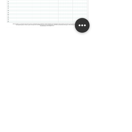
HIER ZUM DOWNLOAD
BESTELLVORLAGE
* kontaktiere uns gerne
über
den
Kontakpunkt*
PERSONALISIERE
DEIN TEAM
ALLE VORTEILE IM ÜBERBLICK